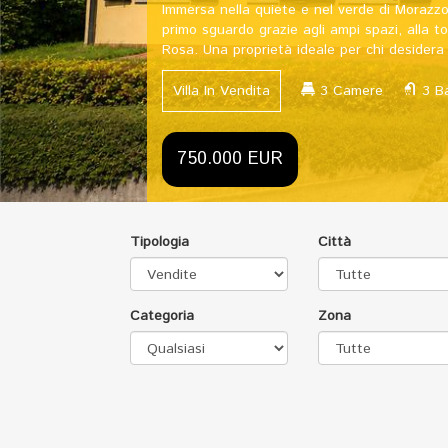
Varese Biumo Inferiore, in p
minuti a piedi, proponiamo i
condominio recentemente ris
Appartamento In Vendita
Riservato
Tipologia
Città
Categoria
Zona