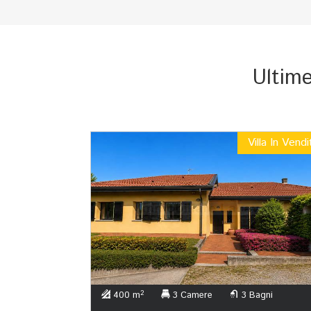
Ultime
Villa In Vendi
2
400 m
3 Camere
3 Bagni