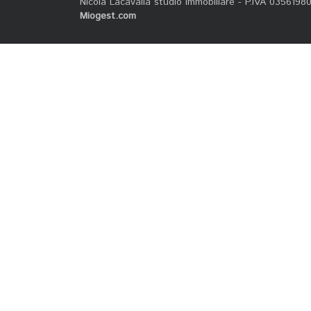
Nicola Lacavalla studio immobiliare - P.IVA 0356198
Miogest.com